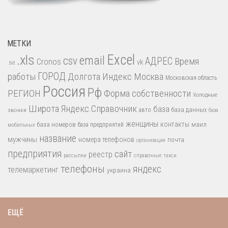
МЕТКИ
.xls
Excel
email
csv
АДРЕС
Время
Cronos
vk
.txt
работы
ГОРОД
Долгота
Индекс
Москва
Московская область
Россия
Рф
РЕГИОН
Форма собственности
Холодные
Широта
Яндекс.Справочник
база
база данных
звонки
авто
база
женщины
контакты
база номеров
маил
база предприятий
мобильных
название
мужчины
номера телефонов
почта
организация
предприятия
сайт
реестр
рассылки
справочные
такси
телефоны
яндекс
телемаркетинг
украина
ЕЩЁ