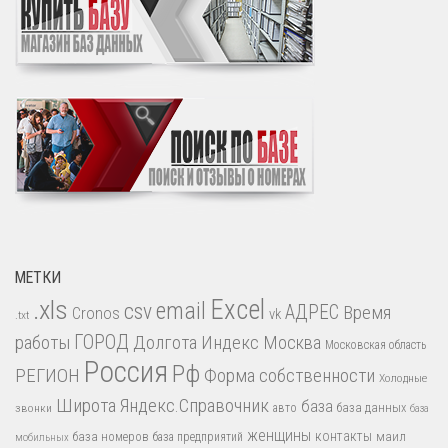
МЕТКИ
.xls
Excel
email
csv
АДРЕС
Время
Cronos
vk
.txt
работы
ГОРОД
Долгота
Индекс
Москва
Московская область
Россия
Рф
РЕГИОН
Форма собственности
Холодные
Широта
Яндекс.Справочник
база
база данных
звонки
авто
база
женщины
контакты
база номеров
маил
база предприятий
мобильных