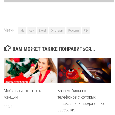
Метки:
.xls
csv
Excel
блогеры
Россия
Рф
ВАМ МОЖЕТ ТАКЖЕ ПОНРАВИТЬСЯ...
Мобильные контакты
База мобильных
женщин
телефонов с которых
рассылались вредоносные
11:31
рассылки.