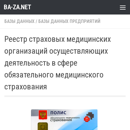
BA-ZA.NET
Перейти к содержимому
БАЗЫ ДАННЫХ
/
БАЗЫ ДАННЫХ ПРЕДПРИЯТИЙ
Реестр страховых медицинских
организаций осуществляющих
деятельность в сфере
обязательного медицинского
страхования