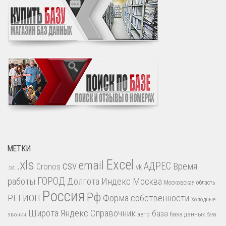
МЕТКИ
.xls
Excel
email
csv
АДРЕС
Время
Cronos
vk
.txt
работы
ГОРОД
Долгота
Индекс
Москва
Московская область
Россия
Рф
РЕГИОН
Форма собственности
Холодные
Широта
Яндекс.Справочник
база
база данных
звонки
авто
база