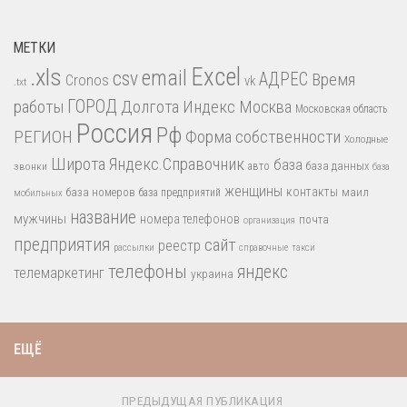
МЕТКИ
.xls
Excel
email
csv
АДРЕС
Время
Cronos
vk
.txt
работы
ГОРОД
Долгота
Индекс
Москва
Московская область
Россия
Рф
РЕГИОН
Форма собственности
Холодные
Широта
Яндекс.Справочник
база
база данных
звонки
авто
база
женщины
контакты
база номеров
маил
база предприятий
мобильных
название
мужчины
номера телефонов
почта
организация
предприятия
сайт
реестр
рассылки
справочные
такси
телефоны
яндекс
телемаркетинг
украина
ЕЩЁ
ПРЕДЫДУЩАЯ ПУБЛИКАЦИЯ