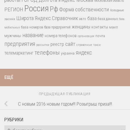
Московская область
Россия
Рф
РЕГИОН
Форма собственности
Холодные
Широта
Яндекс.Справочник
база
база данных
звонки
авто
база
женщины
контакты
база номеров
маил
база предприятий
мобильных
название
мужчины
номера телефонов
почта
организация
предприятия
сайт
реестр
рассылки
справочные
такси
телефоны
яндекс
телемаркетинг
украина
ЕЩЁ
ПРЕДЫДУЩАЯ ПУБЛИКАЦИЯ
С новым 2016 новым годом!!! Розыгрыш приза!!!
РУБРИКИ
Рубрики