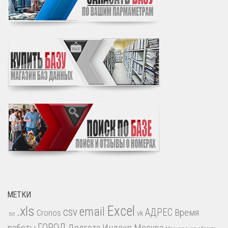
МЕТКИ
.xls
Excel
email
csv
АДРЕС
Время
Cronos
vk
.txt
работы
ГОРОД
Долгота
Индекс
Москва