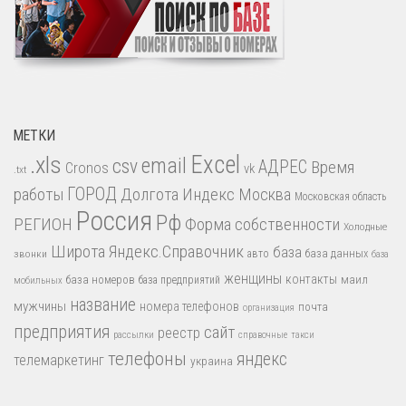
МЕТКИ
.xls
Excel
email
csv
АДРЕС
Время
Cronos
vk
.txt
работы
ГОРОД
Долгота
Индекс
Москва
Московская область
Россия
Рф
РЕГИОН
Форма собственности
Холодные
Широта
Яндекс.Справочник
база
база данных
звонки
авто
база
женщины
контакты
база номеров
маил
база предприятий
мобильных
название
мужчины
номера телефонов
почта
организация
предприятия
сайт
реестр
рассылки
справочные
такси
телефоны
яндекс
телемаркетинг
украина