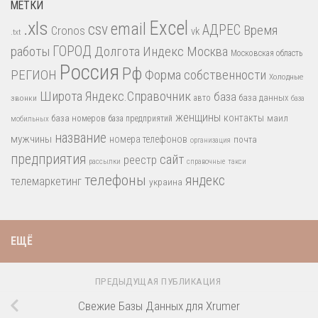
МЕТКИ
.xls
Excel
email
csv
АДРЕС
Время
Cronos
vk
.txt
работы
ГОРОД
Долгота
Индекс
Москва
Московская область
Россия
Рф
РЕГИОН
Форма собственности
Холодные
Широта
Яндекс.Справочник
база
база данных
звонки
авто
база
женщины
контакты
база номеров
маил
база предприятий
мобильных
название
мужчины
номера телефонов
почта
организация
предприятия
сайт
реестр
рассылки
справочные
такси
телефоны
яндекс
телемаркетинг
украина
ЕЩЁ
ПРЕДЫДУЩАЯ ПУБЛИКАЦИЯ
Свежие Базы Данных для Xrumer