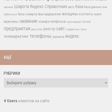
Широта
Яндекс.Справочник
база
база данных
звонки
авто
база
женщины
контакты
база номеров
маил
база предприятий
мобильных
название
мужчины
номера телефонов
почта
организация
предприятия
сайт
реестр
рассылки
справочные
такси
телефоны
яндекс
телемаркетинг
украина
ЕЩЁ
РУБРИКИ
Рубрики
4 Users
клиентов на сайте