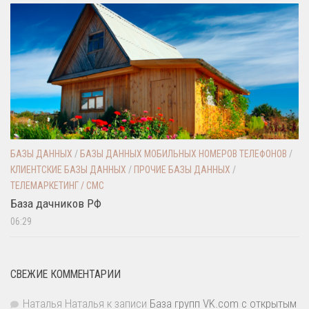
БАЗЫ ДАННЫХ
/
БАЗЫ ДАННЫХ МОБИЛЬНЫХ НОМЕРОВ ТЕЛЕФОНОВ
/
КЛИЕНТСКИЕ БАЗЫ ДАННЫХ
/
ПРОЧИЕ БАЗЫ ДАННЫХ
/
ТЕЛЕМАРКЕТИНГ / СМС
База дачников РФ
06:29
СВЕЖИЕ КОММЕНТАРИИ
Наталья Наталья
к записи
База групп VK.com с открытым