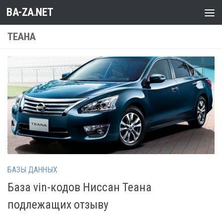
BA-ZA.NET
Перейти к содержимому
ТЕАНА
БАЗЫ ДАННЫХ
База vin-кодов Ниссан Теана
подлежащих отзыву