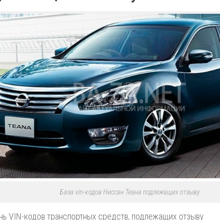
База vin-кодов Ниссан Теана подлежащих отзыву
ь VIN-кодов транспортных средств, подлежащих отзыву