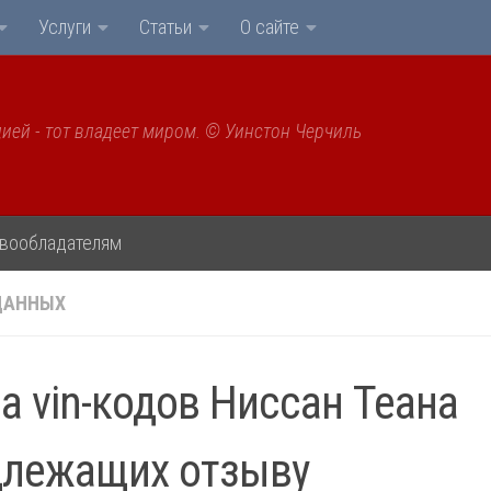
Услуги
Статьи
О сайте
ией - тот владеет миром. © Уинстон Черчиль
вообладателям
ДАННЫХ
а vin-кодов Ниссан Теана
длежащих отзыву