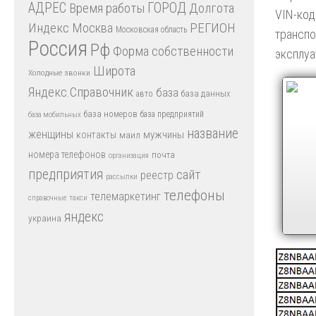
АДРЕС
Время работы
ГОРОД
Долгота
VIN-код
Индекс
РЕГИОН
Москва
Московская область
транспо
Россия
Рф
Форма собственности
эксплуа
Широта
Холодные звонки
Яндекс.Справочник
база
база данных
авто
база номеров
база предприятий
база мобильных
название
женщины
мужчины
контакты
маил
номера телефонов
почта
организация
предприятия
сайт
реестр
рассылки
телефоны
телемаркетинг
справочные
такси
яндекс
украина