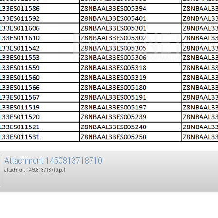
Attachment 1450813718710
attachment_1450813718710.pdf