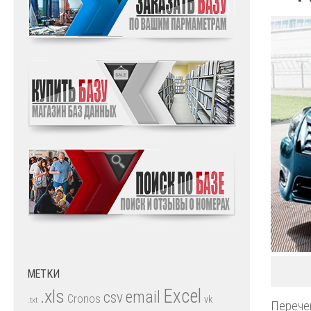
МЕТКИ
.xls
Excel
email
csv
Cronos
vk
.txt
Перечен