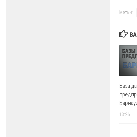
Метки:
ВА
База д
предпр
Барнау
13:26