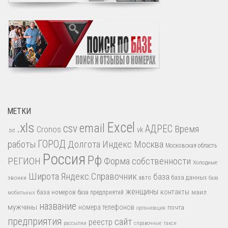
МЕТКИ
.xls
Excel
email
csv
АДРЕС
Время
Cronos
vk
.txt
работы
ГОРОД
Долгота
Индекс
Москва
Московская область
Россия
Рф
РЕГИОН
Форма собственности
Холодные
Широта
Яндекс.Справочник
база
база данных
звонки
авто
база
женщины
контакты
база номеров
маил
база предприятий
мобильных
название
мужчины
номера телефонов
почта
организация
предприятия
сайт
реестр
рассылки
справочные
такси