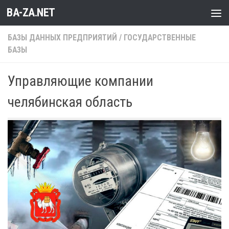
BA-ZA.NET
Перейти к содержимому
БАЗЫ ДАННЫХ ПРЕДПРИЯТИЙ
/
ГОСУДАРСТВЕННЫЕ
БАЗЫ
Управляющие компании
челябинская область