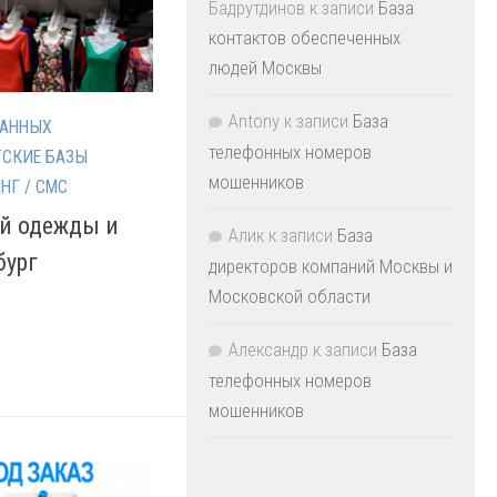
Бадрутдинов
к записи
База
контактов обеспеченных
людей Москвы
Antony
к записи
База
ДАННЫХ
телефонных номеров
ТСКИЕ БАЗЫ
мошенников
НГ / СМС
й одежды и
Алик
к записи
База
бург
директоров компаний Москвы и
Московской области
Александр
к записи
База
телефонных номеров
мошенников