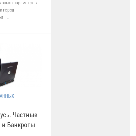
колько параметров
ли город —
л —...
ДАННЫХ
усь. Частные
 и Банкроты