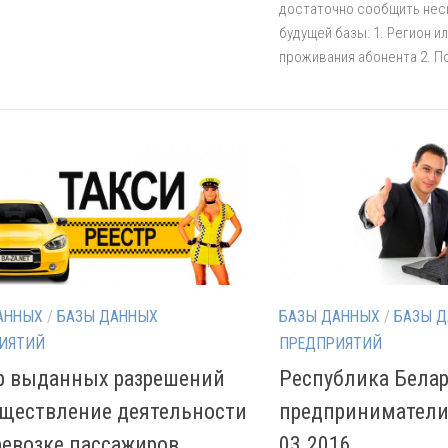
достаточно сообщить нес
будущей базы: 1. Регион и
проживания абонента 2. По
АННЫХ
/
БАЗЫ ДАННЫХ
БАЗЫ ДАННЫХ
/
БАЗЫ 
ИЯТИЙ
ПРЕДПРИЯТИЙ
р выданных разрешений
Республика Белар
уществление деятельности
предприниматели
ревозке пассажиров
03.2016