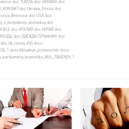
z_Ivanovo.doc TURCIA.doc UKRAINA.doc
I_KONTAKT.doc Ukraina_Rossia.doc
Rossia_Belorusia.doc USA.doc
ny_s_besplatnoy_dostavkoy.doc
Я ВСЕ.doc ИТАЛИЯ.doc КИТАЙ.doc
РЕНДЫ.doc ОДЕЖДА ГЕРМАНИЯ.doc
oc 04_rossia_400.docx
130_1.docx Aktualnye_postavschiki.docx
y_parfyumeria_kosmetika_MUL_TIBRENDY_1