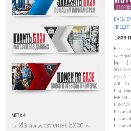
БАЗЫ Д
ПРЕДПР
База 
База пос
одежды б
[spoiler]
3000_SSY
AKTUAL_N
ANGLIA.d
Droppshi
FABRIKI_
POSTAVSc
Postavsc
МЕТКИ
postavsc
.xls
Excel
email
csv
Postavsc
Cronos
vk
.txt