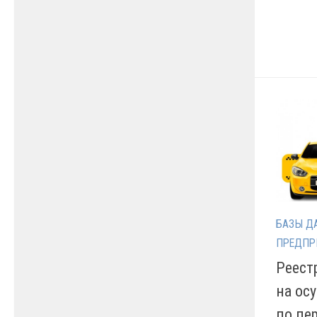
БАЗЫ Д
ПРЕДПР
Реест
на ос
по пе