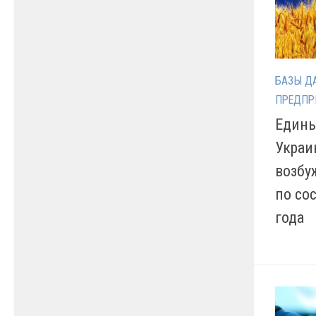
БАЗЫ Д
ПРЕДПР
Едины
Украи
возбу
по со
года