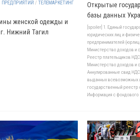
 ПРЕДПРИЯТИЙ
/
ТЕЛЕМАРКЕТИНГ
Открытые госуда
базы данных Укр
ины женской одежды и
[spoiler] 1. Единый госуд
 г. Нижний Тагил
юридических лиц и физиче
предпринимателей (юрлица
Министерство доходов и 
Реестр плательщиков НДС 
Министерство доходов и 
Аннулированные свид НДС 
выданных всевозможных л
государственный реестр 
Информация с фондового 