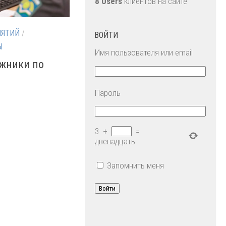
8 Users
клиентов на сайте
ИЯТИЙ
/
ВОЙТИ
Ы
Имя пользователя или email
лжники по
Пароль
3
+
=
двенадцать
Запомнить меня
Войти