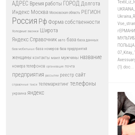
Textil_i
АДРЕС
Время работы
ГОРОД
Долгота
UKRAINA_
Индекс
РЕГИОН
Москва
Московская область
Ukraina_
Россия
Рф
Форма собственности
Vse_stra
Широта
гЕРМАНИ
Холодные звонки
МУЛЬТИБ
Яндекс.Справочник
база
база данных
авто
ПОЛЬЩА.d
база номеров
база предприятий
база мобильных
07_Kitay_
название
женщины
мужчины
контакты
маил
Axessuar
номера телефонов
почта
(1).doc...
организация
предприятия
сайт
реестр
рассылки
телефоны
телемаркетинг
справочные
такси
яндекс
украина