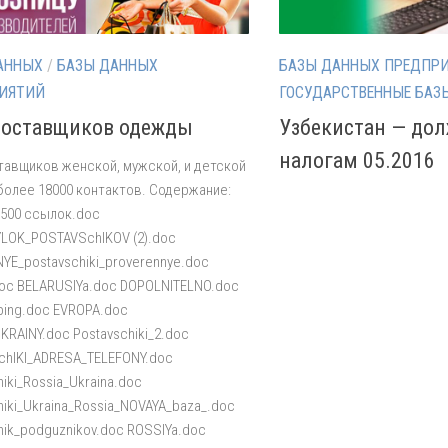
АННЫХ
/
БАЗЫ ДАННЫХ
БАЗЫ ДАННЫХ ПРЕДПР
ИЯТИЙ
ГОСУДАРСТВЕННЫЕ БАЗ
поставщиков одежды
Узбекистан — до
налогам 05.2016
тавщиков женской, мужской, и детской
олее 18000 контактов. Содержание:
 1500 ссылок.doc
LOK_POSTAVSchIKOV (2).doc
YE_postavschiki_proverennye.doc
oc BELARUSIYa.doc DOPOLNITELNO.doc
ping.doc EVROPA.doc
UKRAINY.doc Postavschiki_2.doc
hIKI_ADRESA_TELEFONY.doc
hiki_Rossia_Ukraina.doc
hiki_Ukraina_Rossia_NOVAYA_baza_.doc
hik_podguznikov.doc ROSSIYa.doc