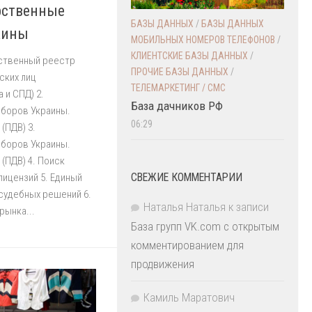
рственные
БАЗЫ ДАННЫХ
/
БАЗЫ ДАННЫХ
аины
МОБИЛЬНЫХ НОМЕРОВ ТЕЛЕФОНОВ
/
КЛИЕНТСКИЕ БАЗЫ ДАННЫХ
/
арственный реестр
ПРОЧИЕ БАЗЫ ДАННЫХ
/
ских лиц
ТЕЛЕМАРКЕТИНГ / СМС
 и СПД) 2.
База дачников РФ
сборов Украины.
06:29
(ПДВ) 3.
сборов Украины.
(ПДВ) 4. Поиск
СВЕЖИЕ КОММЕНТАРИИ
ицензий 5. Единый
судебных решений 6.
Наталья Наталья
к записи
рынка...
База групп VK.com с открытым
комментированием для
продвижения
Камиль Маратович