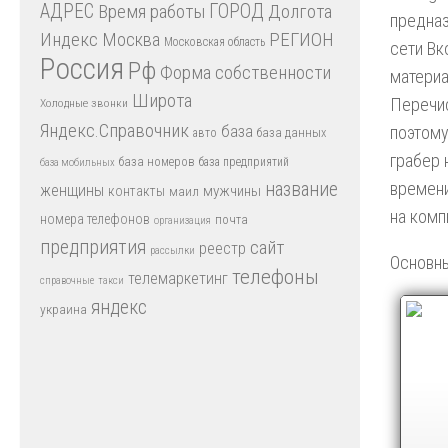
АДРЕС
Время работы
ГОРОД
Долгота
предназ
Индекс
РЕГИОН
Москва
Московская область
сети Вк
Россия
Рф
Форма собственности
материа
Широта
Перечис
Холодные звонки
Яндекс.Справочник
база
поэтому
база данных
авто
грабер 
база номеров
база предприятий
база мобильных
название
времени
женщины
мужчины
контакты
маил
на комп
номера телефонов
почта
организация
предприятия
сайт
реестр
рассылки
Основн
телефоны
телемаркетинг
справочные
такси
яндекс
украина