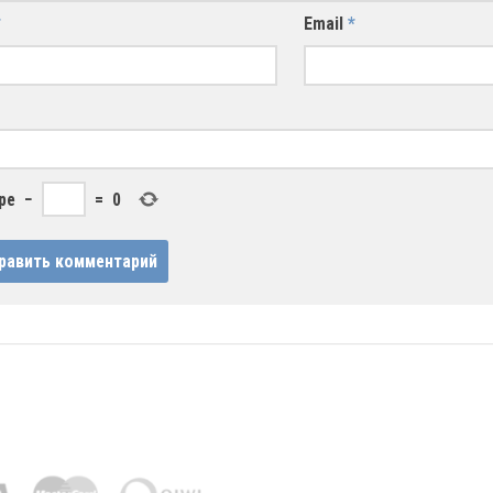
*
Email
*
ре
−
=
0