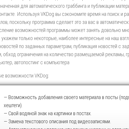
наченная для автоматического граббинга и публикации матер
онтакте. Используя VKDog вы сэкономите время на поиск и 
лов, поскольку программа сделает это за вас в автоматичес
ление возможностей программы может занять довольно мно
 укажем только некоторые, наиболее интересные на наш взг
новостей по заданных параметрам, публикация новостей с з
, обход ограничения на количество размещаемой рекламы, г
ьютер, автопостинг с компьютера
ые возможности VKDog:
— Возможность добавления своего материала в посты (подп
хештеги).
— Свой водяной знак на картинки в постах.
— Замена текстового описания под видеозаписями.