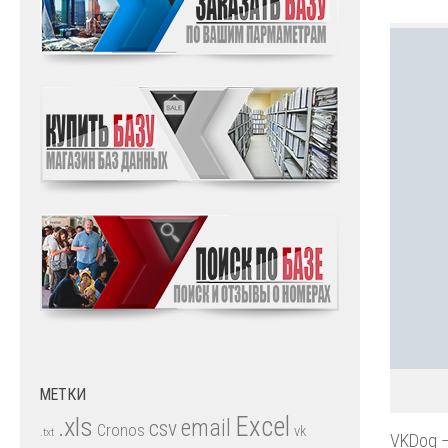
МЕТКИ
.xls
Excel
email
csv
Cronos
vk
.txt
VKDog —