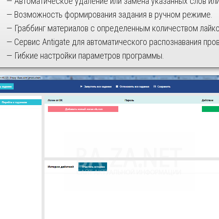
— Автоматическое удаление или замена указанных слов или
— Возможность формирования задания в ручном режиме.
— Граббинг материалов с определенным количеством лайко
— Сервис Antigate для автоматического распознавания про
— Гибкие настройки параметров программы.