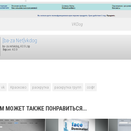
VKDog
[ba-za Net]vkdog
ba-za.netvkdog_4.0.9.zip
Версия: 4.0.9
vk
Красково
раскрутка
раскрутка групп
софт
М МОЖЕТ ТАКЖЕ ПОНРАВИТЬСЯ...