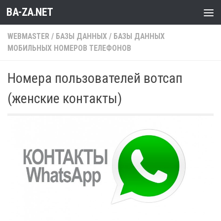
BA-ZA.NET
Перейти к содержимому
WEBMASTER
/
БАЗЫ ДАННЫХ
/
БАЗЫ ДАННЫХ
МОБИЛЬНЫХ НОМЕРОВ ТЕЛЕФОНОВ
Номера пользователей вотсап
(женские контакты)