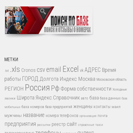
МЕТКИ
.xls
Excel
email
csv
АДРЕС
Время
Cronos
vk
.txt
работы
ГОРОД
Долгота
Индекс
Москва
Московская область
Россия
Рф
РЕГИОН
Форма собственности
Холодные
Широта
Яндекс.Справочник
база
база данных
звонки
авто
база
женщины
контакты
база номеров
маил
база предприятий
мобильных
название
мужчины
номера телефонов
почта
организация
предприятия
сайт
реестр
рассылки
справочные
такси
телефоны
яндекс