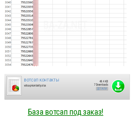
вотсап контакты
48.4 KB
7 Downloads
votsap-kontakty.xlsx
ДЕТАЛИ
База вотсап под заказ!